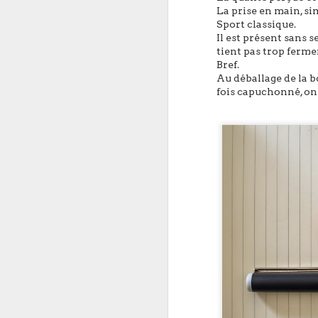
La prise en main, si
Sport classique.
Il est présent sans s
tient pas trop ferme
Bref.
Au déballage de la bo
fois capuchonné, on 
Le point d’équilibre est 
jeu de mots ?)