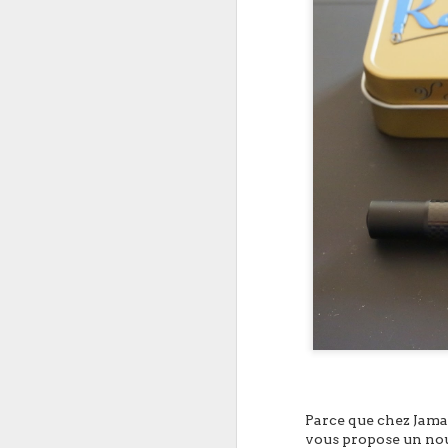
Stylo à bille en céra
Encre : Leuchtturm19
Parce que chez Jama
vous propose un nou