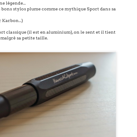
e légende...
ès bons stylos plume comme ce mythique Sport dans sa
 Karbon...)
rt classique (il est en aluminium), on le sent et il tient
algré sa petite taille.
s Sans Ma Plume, nous savourons les températures hivernales 
 test.
ue, à la fonction intrinsèque de l’objet, la quintessence de l’écriture
el), c
ertes, mais pas n’importe quel stylo.
c’est le Drehgriffel qui passe entre nos mains.