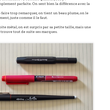
mplement parfaite. On sent bien la différence avec la
e faire trop remarquer, on tient un beau plume, on le
ment, juste comme il le faut.
ite métal, on est surpris par sa petite taille, mais une
trouve tout de suite ses marques.
situé vers l’avant du stylo, la balance est donc parfaite ou plutôt, perfekt