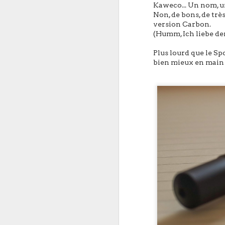
Kaweco... Un nom, un
Non, de bons, de tr
version Carbon.
(Humm, Ich liebe der
Plus lourd que le Spo
bien mieux en main m
Parce que chez Jamai
aujourd'hui un nouveau
C’est un retour au basiq
bref , un stylo à bille (g
Pour ce début d’année, 