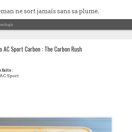
eman ne sort jamais sans sa plume.
onologie
 AC Sport Carbon : The Carbon Rush
 faits
:
 AC Sport
Leuchttrum1917 Drehgriffel Nr. 1 : Metropolis
faits :
rm 1917 Drehgriffel Nr. 1