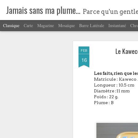
Jamais sans ma plume...
Parce qu'un gentl
Classique
Carte
Magazine
Mosaïque
Barre Latérale
Instantané
Chr
Le Kaweco
FEB
16
Les faits, rien que les
Matricule : Kaweco
FEB
Longueur : 10.5 cm
25
Diamètre :11 mm
Les faits, rien que les 
Poids : 22 g.
Plume : B
Matricule : Leuchttu
Longueur : 13cm
Diamètre : 9mm
Poids : 20g