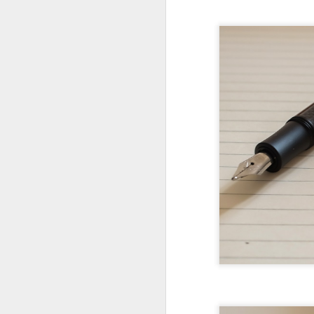
Voilà un story-telling d
Nous l’appellerons le
bien évidemment, fortu
Le Dreh, donc, est un s
disponible en une foult
couleur à son goût…), à
De là à le considére
volontiers, chaussés de n
Le design du corps est
de forme hexagona