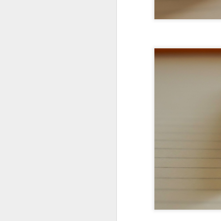
Spolier alert: un must 
Et ce, pour plusieurs ra
Mais commençons par l
Leuchtturm, le « Mol
produits de la maison i
Il sera désigné lauré
que ça !
Voilà une distinction 
La marque de Geesthach
en 1917, le timing se tie
Le nom du stylo, toujou
un mot composé de « D
rotation, et du terme « 
instrument d'écriture).