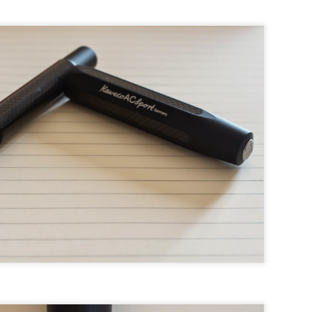
es plus réussis.
 Dreh jusqu’à la fin du test (toute ressemblance avec le fameux r
ite).
tylo à bille (une version critérium est aussi commercialisée sous le 
itude de couleurs et versions différentes (25 ! : le premier qui me dit
 l’instar du déjà iconique Caran d’Ache 849.
r comme le achthundertneun de Lauenbourg, il n’y a qu’un pas 
os infaillibles Meindl Fliegerstiefel (si, si, les ai).
ici
 très semblable à celle du légendaire BIC Crystal (notre test
) :
le, la prise en main est réussie et le poids contenu permet de l’util