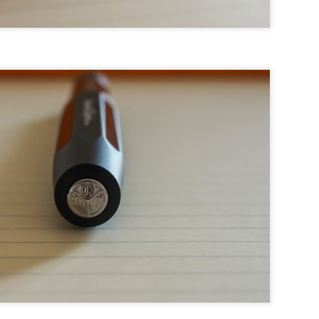
have!
isons.
e début, shall we?
eskine » germanique selon certains, souvent considéré comme la 
talienne, commercialise le Drehgriffel en 2020.
at du German Design 2021 par Red Dot pour son magnifique, pourtan
amplement méritée pour les frères Stürken et leurs équipes.
t a trouvé, nous dit-elle, son inspiration dans les années 20, l’entr
nt
rs selon Leuchttrum est, je cite :
reh », qui signifie « tourner » en allemand, pour mentionner son
Griffel » en référence au plus vieil instrument d'écriture du monde (du g