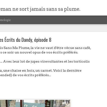
eman ne sort jamais sans sa plume.
onologie
es Écrits du Dandy, épisode 8
s Sans Ma Plume, la vie ne vaut d'être vécue sans café,
ce soir un nouvel opus de vos écrits préférés.
... Avec leur lot de jupes virevoltantes et les torticolis
Leuchttrum1917 Drehgriffel Nr. 1 : Metropolis
, une chaise en bois, un carnet. Voici la dernière
faits :
nded) de vos écrits préférés...
rm 1917 Drehgriffel Nr. 1