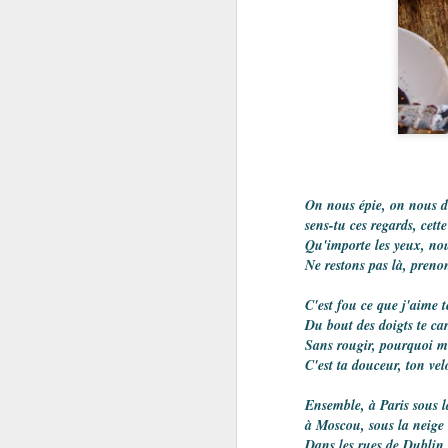
On nous épie, on nous d
sens-tu ces regards, cett
Qu'importe les yeux, no
Ne restons pas là, prenon
C'est fou ce que j'aime t
Du bout des doigts te car
Parce que chez Jamai
Sans rougir, pourquoi m
aujourd'hui un nouveau
C'est ta douceur, ton vel
C’est un retour au basiq
Ensemble, à Paris sous l
bref , un stylo à bille (g
à Moscou, sous la neige 
Pour ce début d’année, 
Dans les rues de Dublin 