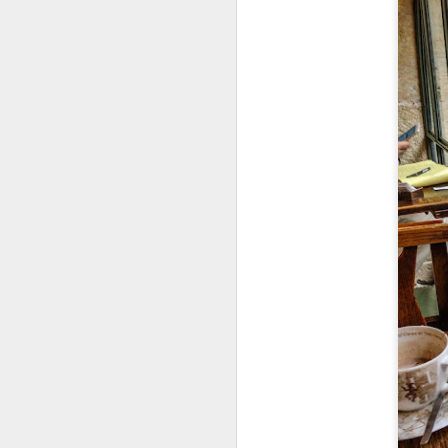
Stylo à bille en céra
Encre : Leuchtturm19