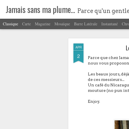
Jamais sans ma plume...
Parce qu'un gentl
Classique
Carte
Magazine
Mosaïque
Barre Latérale
Instantané
Chr
L
APR
2
Parce que chez Jamai
nous vous proposons 
Les beaux jours, déjà
FEB
de ces messieurs...
25
Un café du Nicaragua
Les faits, rien que les 
mouture (no pun inte
Matricule : Leuchttu
Enjoy.
Longueur : 13cm
Diamètre : 9mm
Poids : 20g