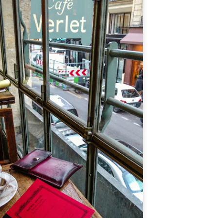
mique
17 Gel noire